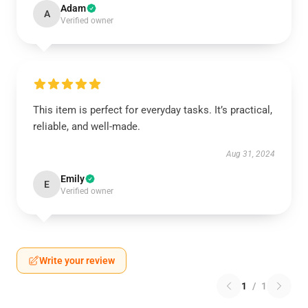
Adam
A
Verified owner
This item is perfect for everyday tasks. It’s practical,
reliable, and well-made.
Aug 31, 2024
Emily
E
Verified owner
Write your review
1
/
1