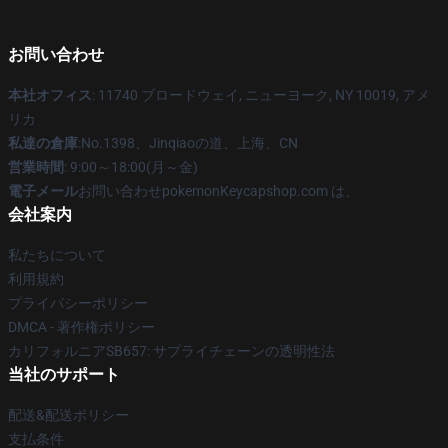
お問い合わせ
本社オフィス
: 11740 ブロードウェイ, ニューヨーク, NY 10019, アメ
リカ
私達の倉庫
:No.1398、Jinqiaoの道、上海、CN
営業時間
: 9:00～18:00(月～金)
電子メール
お問い合わせpokemonKeycapshop.com は、
会社案内
私たちについて
利用規約
プライバシーポリシー
DMCA - 著作権ポリシー
カリフォルニアSB657: サプライチェーンの透明性法
当社のサポート
配送&配送ポリシー
支払条件