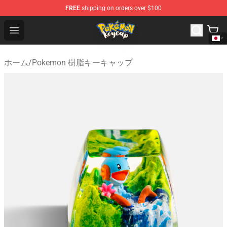
FREE
shipping on orders over $100
Pokemon Keycap Shop - The Best Store of Pokemon Ke
Open menu
ホーム
/
Pokemon 樹脂キーキャップ