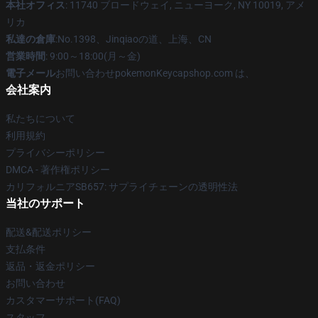
本社オフィス
: 11740 ブロードウェイ, ニューヨーク, NY 10019, アメ
リカ
私達の倉庫
:No.1398、Jinqiaoの道、上海、CN
営業時間
: 9:00～18:00(月～金)
電子メール
お問い合わせpokemonKeycapshop.com は、
会社案内
私たちについて
利用規約
プライバシーポリシー
DMCA - 著作権ポリシー
カリフォルニアSB657: サプライチェーンの透明性法
当社のサポート
配送&配送ポリシー
支払条件
返品・返金ポリシー
お問い合わせ
カスタマーサポート(FAQ)
スタッフ