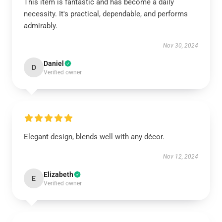
This item is fantastic and has become a daily
necessity. It's practical, dependable, and performs
admirably.
Nov 30, 2024
Daniel
D
Verified owner
Elegant design, blends well with any décor.
Nov 12, 2024
Elizabeth
E
Verified owner