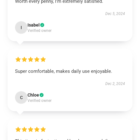
Worth every penny, I’m extremely satisfied.
Dec 5, 2024
Isabel
I
Verified owner
Super comfortable, makes daily use enjoyable.
Dec 2, 2024
Chloe
C
Verified owner