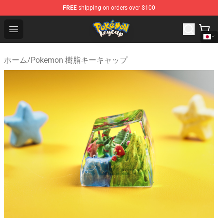
FREE
shipping on orders over $100
Pokemon Keycap Shop - The Best Store of Pokemon Ke
Open menu
ホーム
/
Pokemon 樹脂キーキャップ