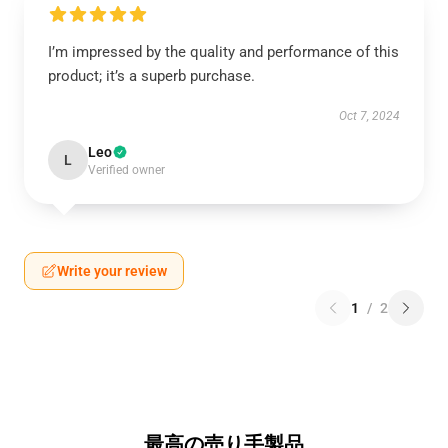
I’m impressed by the quality and performance of this
product; it’s a superb purchase.
Oct 7, 2024
Leo
L
Verified owner
Write your review
1
/
2
最高の売り手製品