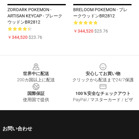
ZOROARK POKEMON -
BRELOOM POKEMON - ブレ
ARTISAN KEYCAP - ブレーク
ークウッドンBR2812
ウッドンBR2812
￥344,520
$23.76
￥344,520
$23.76
Footer
世界中に配送
安心してお買い物
200カ国以上に配送
クリックから配送まで24/7保護
国際保証
100％安全なチェックアウト
使用国で提供
PayPal / マスターカード / ビザ
お問い合わせ