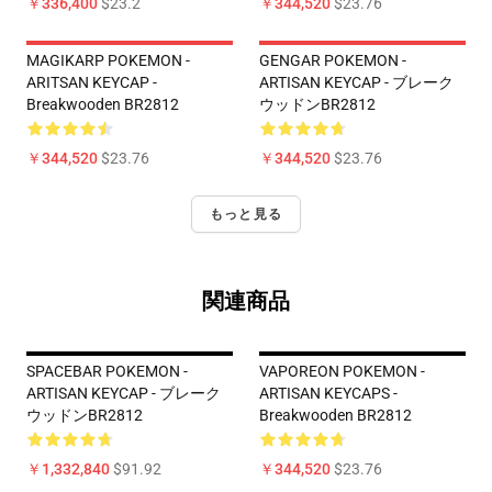
￥336,400
$23.2
￥344,520
$23.76
MAGIKARP POKEMON -
GENGAR POKEMON -
ARITSAN KEYCAP -
ARTISAN KEYCAP - ブレーク
Breakwooden BR2812
ウッドンBR2812
￥344,520
$23.76
￥344,520
$23.76
もっと見る
関連商品
SPACEBAR POKEMON -
VAPOREON POKEMON -
ARTISAN KEYCAP - ブレーク
ARTISAN KEYCAPS -
ウッドンBR2812
Breakwooden BR2812
￥1,332,840
$91.92
￥344,520
$23.76