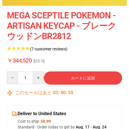
MEGA SCEPTILE POKEMON -
ARTISAN KEYCAP - ブレーク
ウッドンBR2812
(7 customer reviews)
￥344,520
$23.76
Quantity
カートに追加
このセールはあと
03
:
40
:
54
Deliver to United States
Cost to ship:
$6.99
Standard - Order today to get by
Aug. 17 - Aug. 24