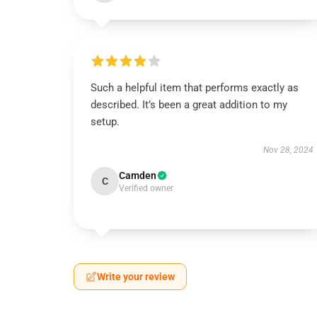
Such a helpful item that performs exactly as
described. It’s been a great addition to my
setup.
Nov 28, 2024
Camden
C
Verified owner
Write your review