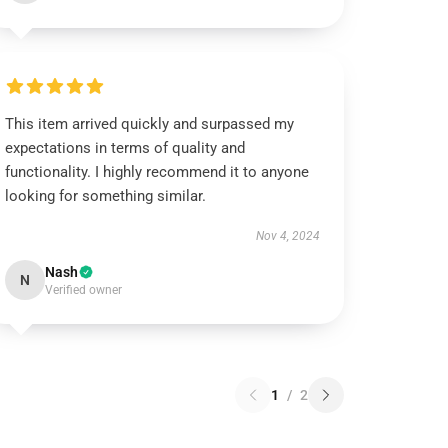
This item arrived quickly and surpassed my
expectations in terms of quality and
functionality. I highly recommend it to anyone
looking for something similar.
Nov 4, 2024
Nash
N
Verified owner
1
/
2