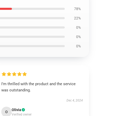
78%
22%
0%
0%
0%
I’m thrilled with the product and the service
was outstanding.
Dec 4, 2024
Olivia
O
Verified owner