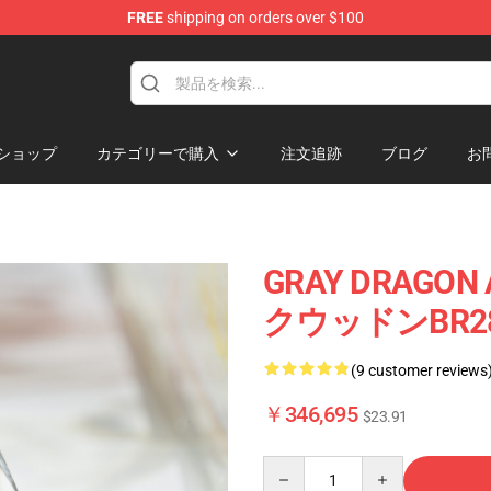
FREE
shipping on orders over $100
Keycaps
ショップ
カテゴリーで購入
注文追跡
ブログ
お
GRAY DRAGON 
クウッドンBR28
(9 customer reviews
￥346,695
$23.91
Quantity