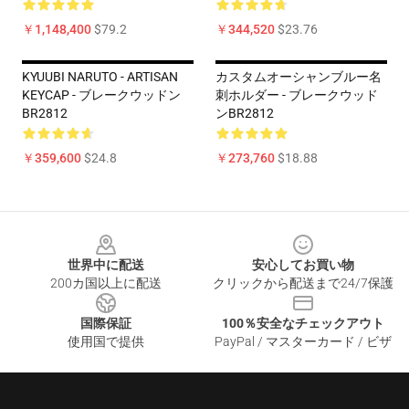
￥1,148,400
$79.2
￥344,520
$23.76
KYUUBI NARUTO - ARTISAN
カスタムオーシャンブルー名
KEYCAP - ブレークウッドン
刺ホルダー - ブレークウッド
BR2812
ンBR2812
￥359,600
$24.8
￥273,760
$18.88
Footer
世界中に配送
安心してお買い物
200カ国以上に配送
クリックから配送まで24/7保護
国際保証
100％安全なチェックアウト
使用国で提供
PayPal / マスターカード / ビザ