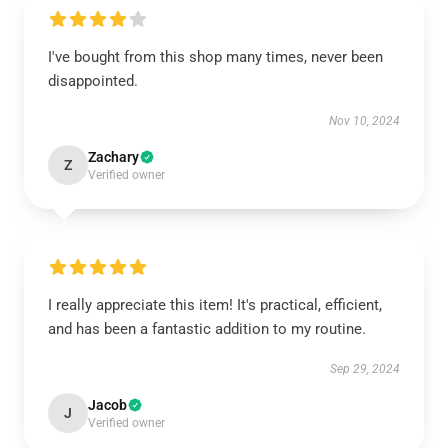
I've bought from this shop many times, never been
disappointed.
Nov 10, 2024
Zachary
Z
Verified owner
I really appreciate this item! It's practical, efficient,
and has been a fantastic addition to my routine.
Sep 29, 2024
Jacob
J
Verified owner