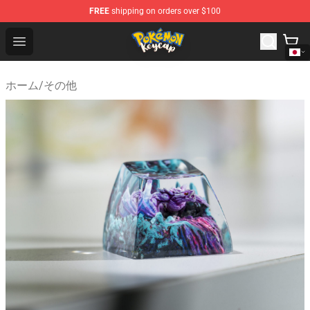
FREE
shipping on orders over $100
Pokemon Keycap Shop - The Best Store of Pokemon Ke
Open menu
ホーム
/
その他