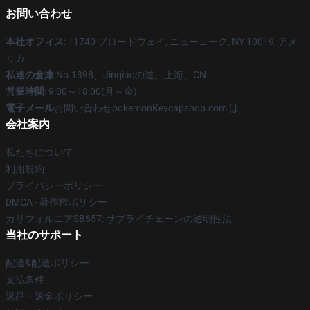
お問い合わせ
本社オフィス
: 11740 ブロードウェイ, ニューヨーク, NY 10019, アメ
リカ
私達の倉庫
:No.1398、Jinqiaoの道、上海、CN
営業時間
: 9:00～18:00(月～金)
電子メール
お問い合わせpokemonKeycapshop.com は、
会社案内
私たちについて
利用規約
プライバシーポリシー
DMCA - 著作権ポリシー
カリフォルニアSB657: サプライチェーンの透明性法
当社のサポート
配送&配送ポリシー
支払条件
返品・返金ポリシー