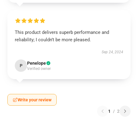
This product delivers superb performance and
reliability; I couldn’t be more pleased.
Sep 24, 2024
Penelope
P
Verified owner
Write your review
1
/
2