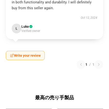
in both functionality and durability. I will definitely
buy from this seller again.
Oct 12, 2024
Luke
L
Verified owner
Write your review
1
/
1
最高の売り手製品