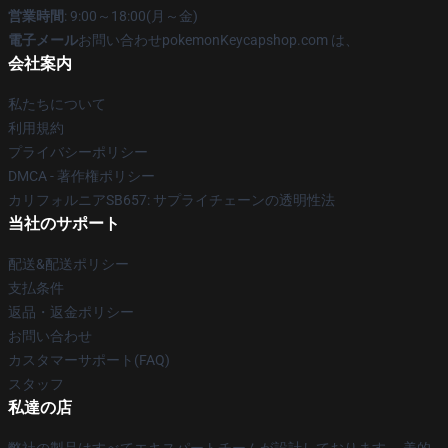
営業時間
: 9:00～18:00(月～金)
電子メール
お問い合わせpokemonKeycapshop.com は、
会社案内
私たちについて
利用規約
プライバシーポリシー
DMCA - 著作権ポリシー
カリフォルニアSB657: サプライチェーンの透明性法
当社のサポート
配送&配送ポリシー
支払条件
返品・返金ポリシー
お問い合わせ
カスタマーサポート(FAQ)
スタッフ
私達の店
弊社の製品はすべてエキスパートチームが設計しております。 美的