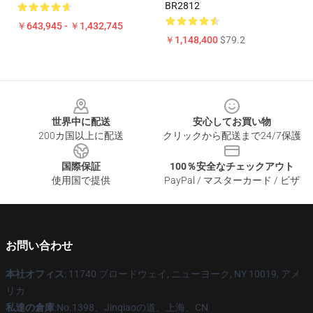
BR2812
￥643,945 - ￥1,432,745
￥1,148,400
$79.2
Footer
世界中に配送
安心してお買い物
200カ国以上に配送
クリックから配送まで24/7保護
国際保証
100％安全なチェックアウト
使用国で提供
PayPal / マスターカード / ビザ
お問い合わせ
本社オフィス
: 11740 ブロードウェイ, ニューヨーク, NY 10019, アメ
リカ
私達の倉庫
:No.1398、Jinqiaoの道、上海、CN