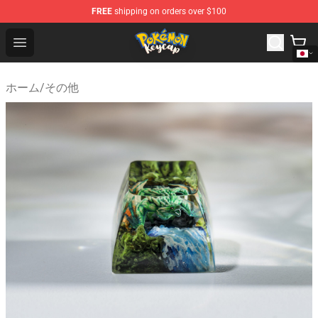
FREE
shipping on orders over $100
Pokemon Keycap Shop - The Best Store of Pokemon Ke
Open menu
ホーム
/
その他