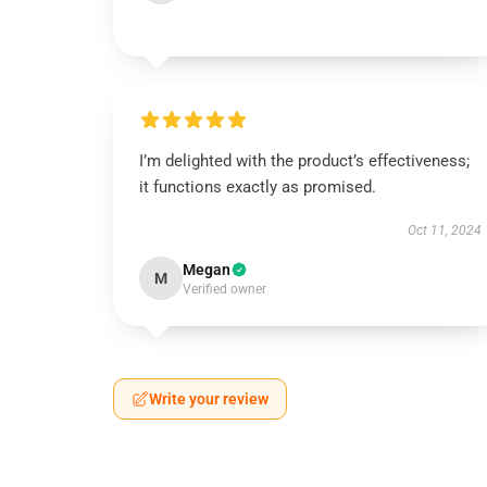
I’m delighted with the product’s effectiveness;
it functions exactly as promised.
Oct 11, 2024
Megan
M
Verified owner
Write your review