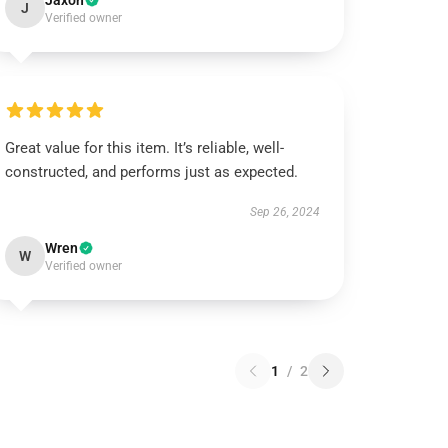
Jaxon
J
Verified owner
Great value for this item. It’s reliable, well-
constructed, and performs just as expected.
Sep 26, 2024
Wren
W
Verified owner
1
/
2