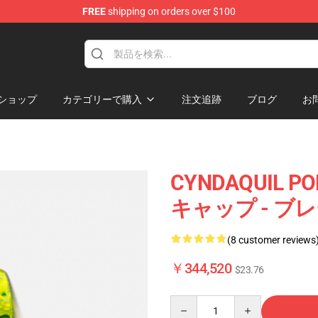
FREE
shipping on orders over $100
Keycaps
ショップ
カテゴリーで購入
注文追跡
ブログ
お
CYNDAQUIL 
キャップ - ブ
(8 customer reviews
￥344,520
$23.76
Quantity