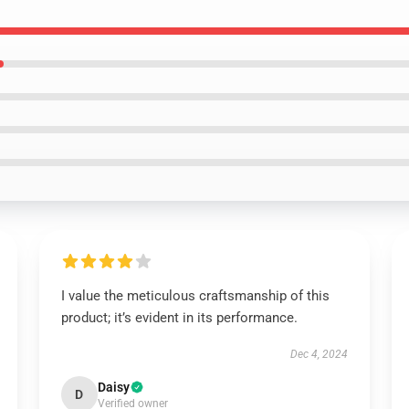
I value the meticulous craftsmanship of this
product; it’s evident in its performance.
Dec 4, 2024
Daisy
D
Verified owner