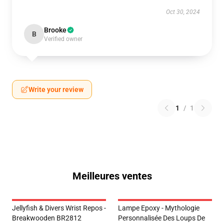
Oct 30, 2024
Brooke
B
Verified owner
Write your review
1
/
1
Meilleures ventes
Jellyfish & Divers Wrist Repos -
Lampe Epoxy - Mythologie
Breakwooden BR2812
Personnalisée Des Loups De