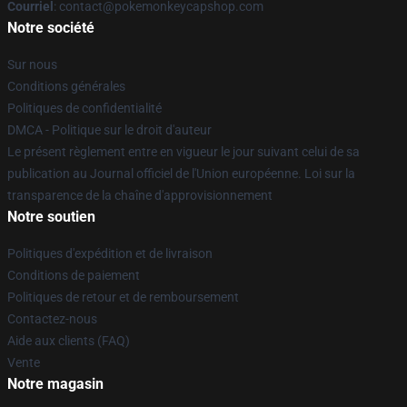
Courriel
: contact@pokemonkeycapshop.com
Notre société
Sur nous
Conditions générales
Politiques de confidentialité
DMCA - Politique sur le droit d'auteur
Le présent règlement entre en vigueur le jour suivant celui de sa
publication au Journal officiel de l'Union européenne. Loi sur la
transparence de la chaîne d'approvisionnement
Notre soutien
Politiques d'expédition et de livraison
Conditions de paiement
Politiques de retour et de remboursement
Contactez-nous
Aide aux clients (FAQ)
Vente
Notre magasin