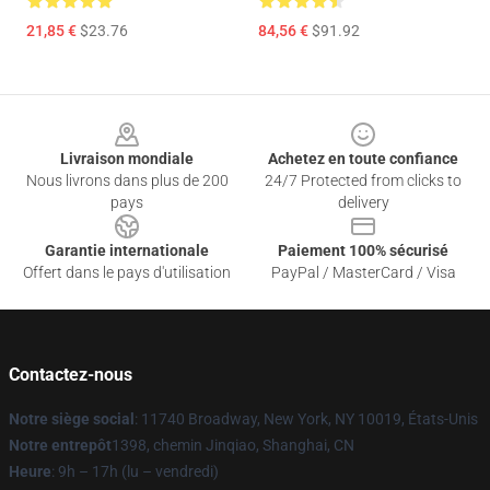
21,85 €
$23.76
84,56 €
$91.92
Footer
Livraison mondiale
Achetez en toute confiance
Nous livrons dans plus de 200
24/7 Protected from clicks to
pays
delivery
Garantie internationale
Paiement 100% sécurisé
Offert dans le pays d'utilisation
PayPal / MasterCard / Visa
Contactez-nous
Notre siège social
: 11740 Broadway, New York, NY 10019, États-Unis
Notre entrepôt
1398, chemin Jinqiao, Shanghai, CN
Heure
: 9h – 17h (lu – vendredi)