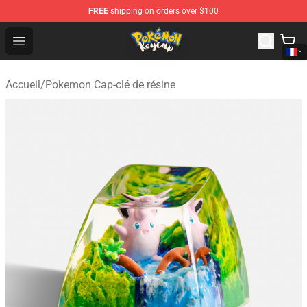
FREE
shipping on orders over $100
Pokemon Keycap Shop - The Best Store of Pokemon Ke
Open menu
Accueil
/
Pokemon Cap-clé de résine