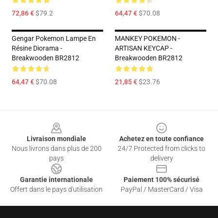
72,86 €
$79.2
64,47 €
$70.08
Gengar Pokemon Lampe En
MANKEY POKEMON -
Résine Diorama -
ARTISAN KEYCAP -
Breakwooden BR2812
Breakwooden BR2812
64,47 €
$70.08
21,85 €
$23.76
Footer
Livraison mondiale
Achetez en toute confiance
Nous livrons dans plus de 200
24/7 Protected from clicks to
pays
delivery
Garantie internationale
Paiement 100% sécurisé
Offert dans le pays d'utilisation
PayPal / MasterCard / Visa