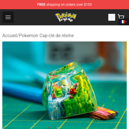
FREE
shipping on orders over $100
Pokemon Keycap Shop - The Best Store of Pokemon Ke
Open menu
Accueil
/
Pokemon Cap-clé de résine