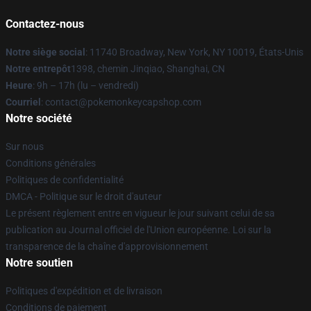
Contactez-nous
Notre siège social
: 11740 Broadway, New York, NY 10019, États-Unis
Notre entrepôt
1398, chemin Jinqiao, Shanghai, CN
Heure
: 9h – 17h (lu – vendredi)
Courriel
: contact@pokemonkeycapshop.com
Notre société
Sur nous
Conditions générales
Politiques de confidentialité
DMCA - Politique sur le droit d'auteur
Le présent règlement entre en vigueur le jour suivant celui de sa
publication au Journal officiel de l'Union européenne. Loi sur la
transparence de la chaîne d'approvisionnement
Notre soutien
Politiques d'expédition et de livraison
Conditions de paiement