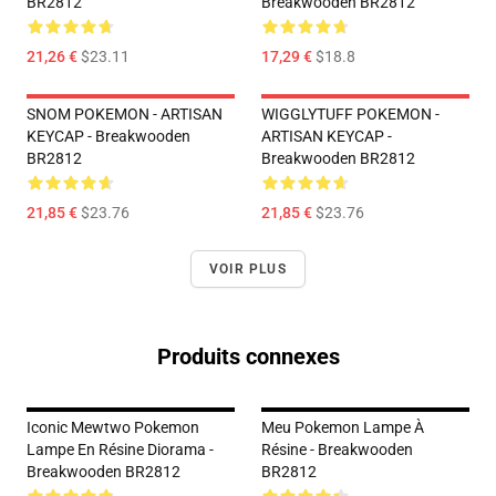
BR2812
Breakwooden BR2812
21,26 €
$23.11
17,29 €
$18.8
SNOM POKEMON - ARTISAN
WIGGLYTUFF POKEMON -
KEYCAP - Breakwooden
ARTISAN KEYCAP -
BR2812
Breakwooden BR2812
21,85 €
$23.76
21,85 €
$23.76
VOIR PLUS
Produits connexes
Iconic Mewtwo Pokemon
Meu Pokemon Lampe À
Lampe En Résine Diorama -
Résine - Breakwooden
Breakwooden BR2812
BR2812