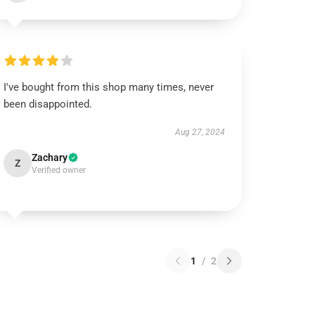
I've bought from this shop many times, never
been disappointed.
Aug 27, 2024
Zachary
Z
Verified owner
1
/
2