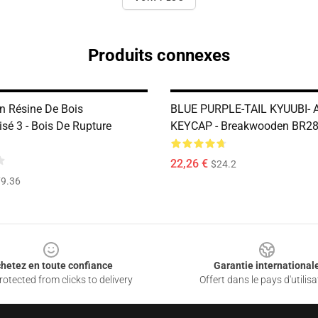
Produits connexes
En Résine De Bois
BLUE PURPLE-TAIL KYUUBI- 
sé 3 - Bois De Rupture
KEYCAP - Breakwooden BR2
22,26 €
$24.2
9.36
hetez en toute confiance
Garantie international
otected from clicks to delivery
Offert dans le pays d'utilisa