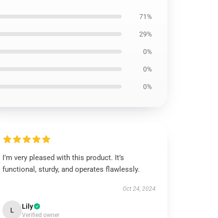
71%
29%
0%
0%
0%
I’m very pleased with this product. It’s
functional, sturdy, and operates flawlessly.
Oct 24, 2024
Lily
L
Verified owner