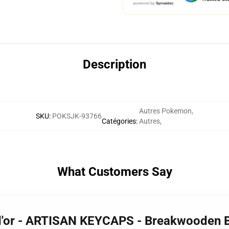
Description
Autres Pokemon
,
SKU
:
POKSJK-93766
Catégories
:
Autres
,
What Customers Say
 d'or - ARTISAN KEYCAPS - Breakwooden