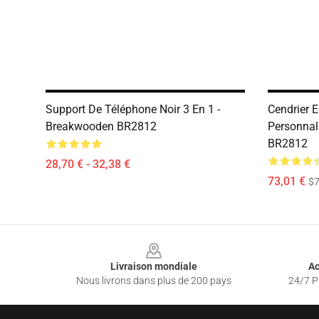
Support De Téléphone Noir 3 En 1 -
Cendrier 
Breakwooden BR2812
Personnali
BR2812
28,70 € - 32,38 €
73,01 €
$7
Footer
Livraison mondiale
Ac
Nous livrons dans plus de 200 pays
24/7 Pr