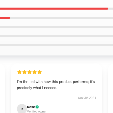
I’m thrilled with how this product performs; it’s
precisely what I needed.
Nov 30, 2024
Rose
R
Verified owner