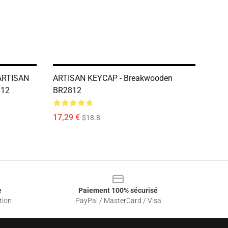
ARTISAN
ARTISAN KEYCAP - Breakwooden
812
BR2812
17,29 €
$18.8
e
Paiement 100% sécurisé
tion
PayPal / MasterCard / Visa