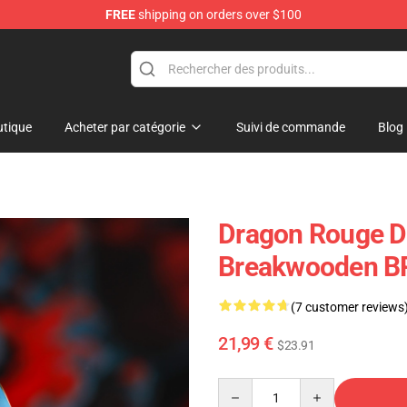
FREE
shipping on orders over $100
Keycaps
tique
Acheter par catégorie
Suivi de commande
Blog
Dragon Rouge D
Breakwooden B
(7 customer reviews
21,99 €
$23.91
Quantity