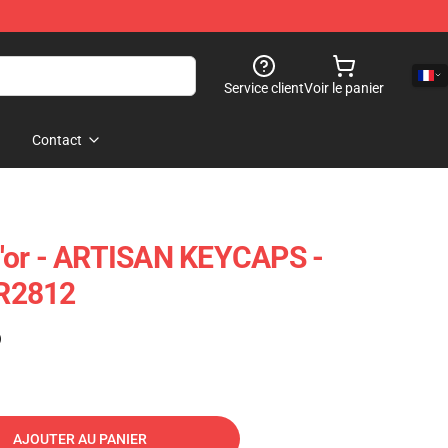
Service client
Voir le panier
Contact
'or - ARTISAN KEYCAPS -
R2812
)
AJOUTER AU PANIER