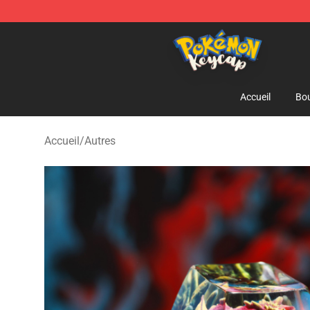
Pokemon Keycap Shop - The Best Store of Pokemon 
Accueil
Bou
Accueil
/
Autres