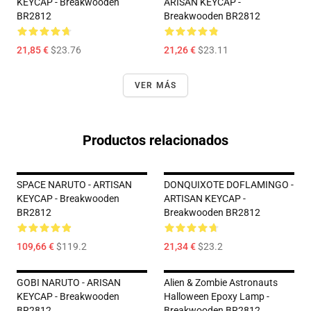
KEYCAP - Breakwooden
ARISAN KEYCAP -
BR2812
Breakwooden BR2812
21,85 €
$23.76
21,26 €
$23.11
VER MÁS
Productos relacionados
SPACE NARUTO - ARTISAN
DONQUIXOTE DOFLAMINGO -
KEYCAP - Breakwooden
ARTISAN KEYCAP -
BR2812
Breakwooden BR2812
109,66 €
$119.2
21,34 €
$23.2
GOBI NARUTO - ARISAN
Alien & Zombie Astronauts
KEYCAP - Breakwooden
Halloween Epoxy Lamp -
BR2812
Breakwooden BR2812