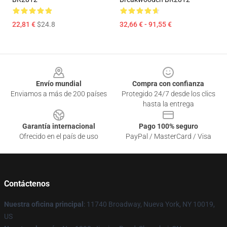
22,81 €
$24.8
32,66 € - 91,55 €
Footer
Envío mundial
Compra con confianza
Enviamos a más de 200 países
Protegido 24/7 desde los clics
hasta la entrega
Garantía internacional
Pago 100% seguro
Ofrecido en el país de uso
PayPal / MasterCard / Visa
Contáctenos
Nuestra oficina principal
: 11740 Broadway, Nueva York, NY 10019,
US