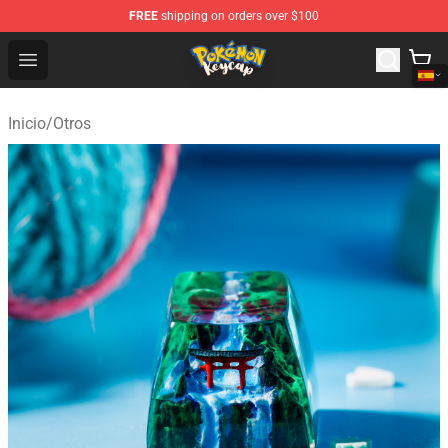
FREE
shipping on orders over $100
Pokemon Keycap Shop - The Best Store of Pokemon Ke
Open menu
Inicio
/
Otros