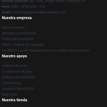
Nuestro almacén
: No. 1398, Jinqiao Road, Shanghai, CN
Hora
: 9AM – 5PM (Mon – Fri)
Email
: contact@pokemonkeycapshop.com
Nuestra empresa
Sobre nosotros
Términos y condiciones
Política de privacidad
DMCA - Política de Copyright
CA SB657: Ley de transparencia en la cadena de suministro
Nuestro apoyo
Políticas de envío
Condiciones de pago
Políticas de reembolso
Contáctenos
Ayuda al cliente (FAQ)
Mayorista
Nuestra tienda