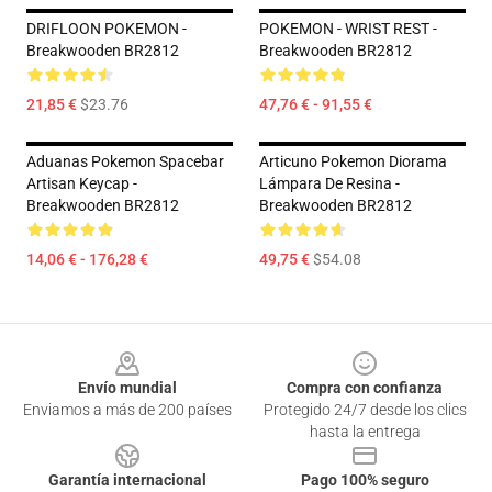
DRIFLOON POKEMON -
POKEMON - WRIST REST -
Breakwooden BR2812
Breakwooden BR2812
21,85 €
$23.76
47,76 € - 91,55 €
Aduanas Pokemon Spacebar
Articuno Pokemon Diorama
Artisan Keycap -
Lámpara De Resina -
Breakwooden BR2812
Breakwooden BR2812
14,06 € - 176,28 €
49,75 €
$54.08
Footer
Envío mundial
Compra con confianza
Enviamos a más de 200 países
Protegido 24/7 desde los clics
hasta la entrega
Garantía internacional
Pago 100% seguro