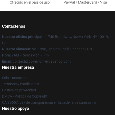
Ofrecido en el país de uso
PayPal / MasterCard / Visa
Contáctenos
Nuestra oficina principal
: 11740 Broadway, Nueva York, NY 10019,
US
Nuestro almacén
: No. 1398, Jinqiao Road, Shanghai, CN
Hora
: 9AM – 5PM (Mon – Fri)
Email
: contact@pokemonkeycapshop.com
Nuestra empresa
Sobre nosotros
Términos y condiciones
Política de privacidad
DMCA - Política de Copyright
CA SB657: Ley de transparencia en la cadena de suministro
Nuestro apoyo