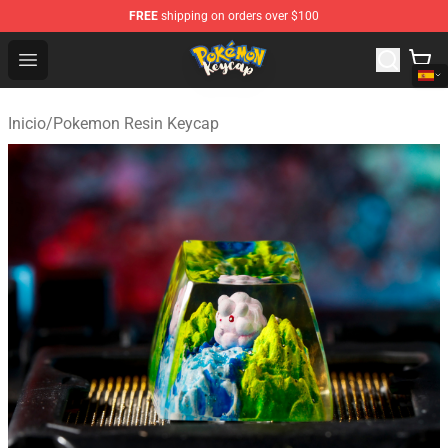
FREE
shipping on orders over $100
Pokemon Keycap Shop - The Best Store of Pokemon Ke
Open menu
Inicio
/
Pokemon Resin Keycap