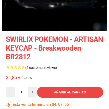
SWIRLIX POKEMON - ARTISAN
KEYCAP - Breakwooden
BR2812
(6 customer reviews)
21,85 €
$23.76
Quantity
AÑADIR AL CARRITO
Esta venta termina en
04
:
07
:
54