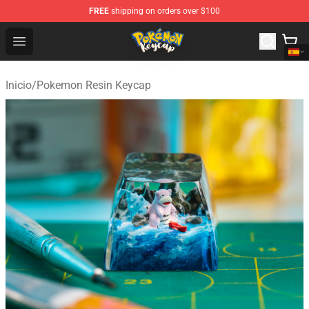
FREE
shipping on orders over $100
Pokemon Keycap Shop - The Best Store of Pokemon Ke
Open menu
Inicio
/
Pokemon Resin Keycap