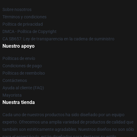
Sobre nosotros
Términos y condiciones
Política de privacidad
DMCA - Política de Copyright
CA SB657: Ley de transparencia en la cadena de suministro
Nuestro apoyo
Políticas de envío
Condiciones de pago
Políticas de reembolso
Contáctenos
Ayuda al cliente (FAQ)
Mayorista
Nuestra tienda
Cada uno de nuestros productos ha sido diseñado por un equipo
experto. Ofrecemos una amplia variedad de productos de calidad que
también son estéticamente agradables. Nuestros diseños no son sólo
para el espectáculo, están diseñados para destacar su estilo