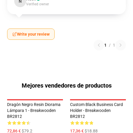
N
Verified owner
Write your review
1
/
1
Mejores vendedores de productos
Dragón Negro Resin Diorama
Custom Black Business Card
Lámpara 1 - Breakwooden
Holder - Breakwooden
BR2812
BR2812
72,86 €
$79.2
17,36 €
$18.88