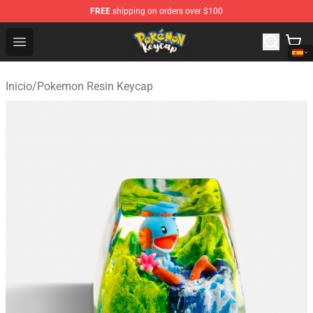
FREE
shipping on orders over $100
Pokemon Keycap Shop - The Best Store of Pokemon Ke
Open menu
Inicio
/
Pokemon Resin Keycap