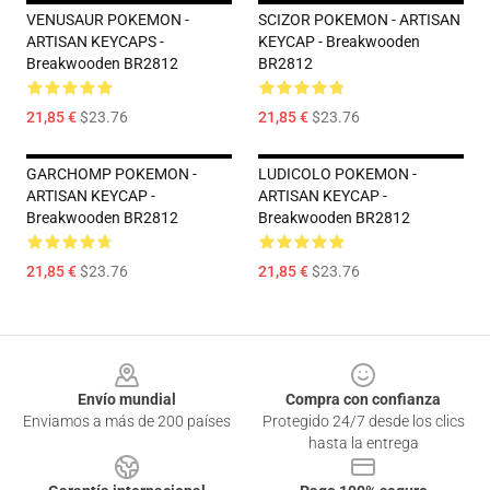
VENUSAUR POKEMON -
SCIZOR POKEMON - ARTISAN
ARTISAN KEYCAPS -
KEYCAP - Breakwooden
Breakwooden BR2812
BR2812
21,85 €
$23.76
21,85 €
$23.76
GARCHOMP POKEMON -
LUDICOLO POKEMON -
ARTISAN KEYCAP -
ARTISAN KEYCAP -
Breakwooden BR2812
Breakwooden BR2812
21,85 €
$23.76
21,85 €
$23.76
Footer
Envío mundial
Compra con confianza
Enviamos a más de 200 países
Protegido 24/7 desde los clics
hasta la entrega