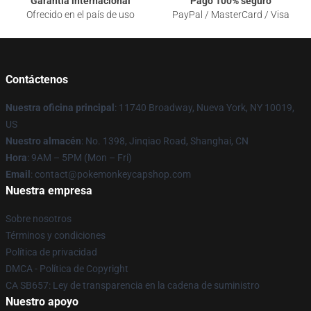
Garantía internacional
Pago 100% seguro
Ofrecido en el país de uso
PayPal / MasterCard / Visa
Contáctenos
Nuestra oficina principal
: 11740 Broadway, Nueva York, NY 10019,
US
Nuestro almacén
: No. 1398, Jinqiao Road, Shanghai, CN
Hora
: 9AM – 5PM (Mon – Fri)
Email
: contact@pokemonkeycapshop.com
Nuestra empresa
Sobre nosotros
Términos y condiciones
Política de privacidad
DMCA - Política de Copyright
CA SB657: Ley de transparencia en la cadena de suministro
Nuestro apoyo