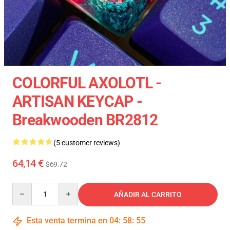
COLORFUL AXOLOTL -
ARTISAN KEYCAP -
Breakwooden BR2812
(5 customer reviews)
64,14 €
$69.72
Quantity
AÑADIR AL CARRITO
Esta venta termina en
04
:
58
:
54