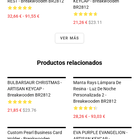
REST - Breakwooden BR2812
KEYCAP - Breakwooden
BR2812
32,66 € - 91,55 €
21,26 €
$23.11
VER MÁS
Productos relacionados
BULBARSAUR CHRISTMAS -
Manta Rays Lámpara De
ARTISAN KEYCAP -
Resina - Luz De Noche
Breakwooden BR2812
Personalizada 2 -
Breakwooden BR2812
21,85 €
$23.76
28,26 € - 93,03 €
Custom Pearl Business Card
EVA PURPLE EVANGELION -
Holder - Breakwooden
ARTISAN KEYCAP -