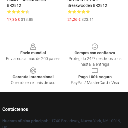
BR2812
Breakwooden BR2812
17,36 €
$18.88
21,26 €
$23.11
Footer
Envío mundial
Compra con confianza
Enviamos a más de 200 países
Protegido 24/7 desde los clics
hasta la entrega
Garantía internacional
Pago 100% seguro
Ofrecido en el país de uso
PayPal / MasterCard / Visa
Contáctenos
Nuestra oficina principal
: 11740 Broadway, Nueva York, NY 10019,
US