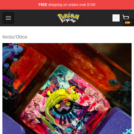
FREE
shipping on orders over $100
Pokemon Keycap Shop - The Best Store of Pokemon Ke
Open menu
Inicio
/
Otros