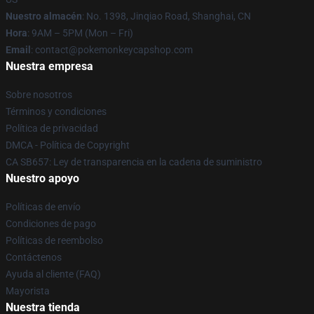
Nuestro almacén
: No. 1398, Jinqiao Road, Shanghai, CN
Hora
: 9AM – 5PM (Mon – Fri)
Email
: contact@pokemonkeycapshop.com
Nuestra empresa
Sobre nosotros
Términos y condiciones
Política de privacidad
DMCA - Política de Copyright
CA SB657: Ley de transparencia en la cadena de suministro
Nuestro apoyo
Políticas de envío
Condiciones de pago
Políticas de reembolso
Contáctenos
Ayuda al cliente (FAQ)
Mayorista
Nuestra tienda